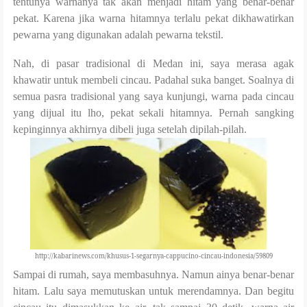
tentunya warnanya tak akan menjadi hitam yang benar-benar
pekat. Karena jika warna hitamnya terlalu pekat dikhawatirkan
pewarna yang digunakan adalah pewarna tekstil.
Nah, di pasar tradisional di Medan ini, saya merasa agak
khawatir untuk membeli cincau. Padahal suka banget. Soalnya di
semua pasra tradisional yang saya kunjungi, warna pada cincau
yang dijual itu lho, pekat sekali hitamnya. Pernah sangking
kepinginnya akhirnya dibeli juga setelah dipilah-pilah.
http://kabarinews.com/khusus-1-segarnya-cappucino-cincau-indonesia/59809
Sampai di rumah, saya membasuhnya. Namun ainya benar-benar
hitam. Lalu saya memutuskan untuk merendamnya. Dan begitu