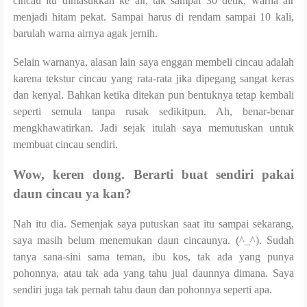
cincau itu dimasukkan ke air, tak sampai 30 detik, warna air
menjadi hitam pekat. Sampai harus di rendam sampai 10 kali,
barulah warna airnya agak jernih.
Selain warnanya, alasan lain saya enggan membeli cincau adalah
karena tekstur cincau yang rata-rata jika dipegang sangat keras
dan kenyal. Bahkan ketika ditekan pun bentuknya tetap kembali
seperti semula tanpa rusak sedikitpun. Ah, benar-benar
mengkhawatirkan.
Jadi sejak itulah saya memutuskan untuk
membuat cincau sendiri.
Wow, keren dong. Berarti buat sendiri pakai
daun cincau ya kan?
Nah itu dia. Semenjak saya putuskan saat itu sampai sekarang,
saya masih belum menemukan daun cincaunya. (^_^). Sudah
tanya sana-sini sama teman, ibu kos, tak ada yang punya
pohonnya, atau tak ada yang tahu jual daunnya dimana. Saya
sendiri juga tak pernah tahu daun dan pohonnya seperti apa.