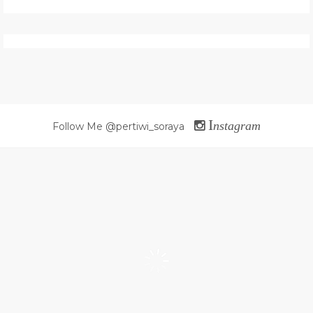
I
nstagram
Follow Me @pertiwi_soraya