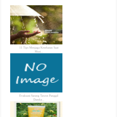
11 Tips Menjaga Kesehatan Saat
Musi...
Evakuasi Sarang Tawon Panggil
Damka...