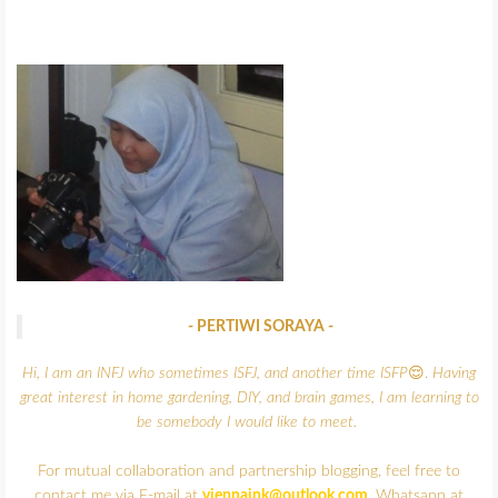
- PERTIWI SORAYA -
Hi, I am an INFJ who sometimes ISFJ, and another time ISFP
😌.
Having
great interest in home gardening, DIY, and brain games,
I am learning to
be somebody I would like to meet.
For mutual collaboration and partnership blogging, feel free to
contact me via E-mail at
viennaink@outlook.com
, Whatsapp at