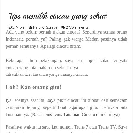
GARDENING
Tips memilih cincau yang sehat
CULINARY
5:17 pm
Pertiwi Soraya
2 Comments
Ada yang belum pernah makan cincau? Sepertinya semua orang
TRAVELING
Indonesia pernah ya? Paling gak warga Medan pastinya udah
pernah semuanya. Apalagi cincau hitam.
PARENTING
Beberapa tahun belakangan, saya baru ngeh kalau ternyata
cincau yang kita makan itu sebenarnya
REVIEW
dihasilkan dari tanaman yang namanya cincau.
LIFESTYLE
Loh? Kan emang gitu!
Iya, soalnya saat itu, saya pikir cincau itu dibuat dari semacam
campuran tepung seperti buat agar-agar gitu. Ternyata ada
tanamannya. (Baca
Jenis-jenis Tanaman Cincau dan Cirinya
)
Pasalnya waktu itu saya lagi nonton Trans 7 atau Trans TV. Saya