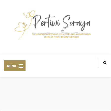
Blogger Medan BlogM, Personal and lifestyle Blogger based in Aek Loba
ABOUT ME