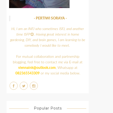
- PERTIWI SORAYA -
Hi, I am an INFJ who sometimes ISFJ, and another
time ISFP
😌.
Having great interest in home
gardening, DIY, and brain games,
I am learning to be
somebody I would like to meet.
For mutual collaboration and partnership
blogging, feel free to contact me via E-mail at
viennaink@outlook.com
, Whatsapp at
082365543309
or my social media below.
Popular Posts