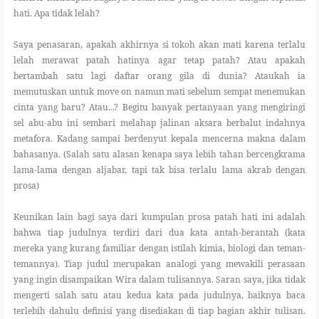
hati. Apa tidak lelah?
Saya penasaran, apakah akhirnya si tokoh akan mati karena terlalu
lelah merawat patah hatinya agar tetap patah? Atau apakah
bertambah satu lagi daftar orang gila di dunia? Ataukah ia
memutuskan untuk move on namun mati sebelum sempat menemukan
cinta yang baru? Atau...? Begitu banyak pertanyaan yang mengiringi
sel abu-abu ini sembari melahap jalinan aksara berbalut indahnya
metafora. Kadang sampai berdenyut kepala mencerna makna dalam
bahasanya. (Salah satu alasan kenapa saya lebih tahan bercengkrama
lama-lama dengan aljabar, tapi tak bisa terlalu lama akrab dengan
prosa)
Keunikan lain bagi saya dari kumpulan prosa patah hati ini adalah
bahwa tiap judulnya terdiri dari dua kata antah-berantah (kata
mereka yang kurang familiar dengan istilah kimia, biologi dan teman-
temannya). Tiap judul merupakan analogi yang mewakili perasaan
yang ingin disampaikan Wira dalam tulisannya. Saran saya, jika tidak
mengerti salah satu atau kedua kata pada judulnya, baiknya baca
terlebih dahulu definisi yang disediakan di tiap bagian akhir tulisan.