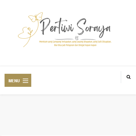
Blogger Medan BlogM, Personal and lifestyle Blogger based in Aek Loba
ABOUT ME