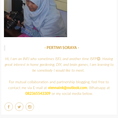
- PERTIWI SORAYA -
Hi, I am an INFJ who sometimes ISFJ, and another time ISFP
😌.
Having
great interest in home gardening, DIY, and brain games,
I am learning to
be somebody I would like to meet.
For mutual collaboration and partnership blogging, feel free to
contact me via E-mail at
viennaink@outlook.com
, Whatsapp at
082365543309
or my social media below.