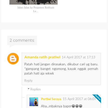
Jalan-Jalan ke Pesantren Robbani
Le...
2 comments:
Amanda ratih pratiwi
14 April 2017 at 17:13
Patah hati jangan dirasakan, dikubur cari yg baru.
*gampang banget ngomong, kayak nggak pernah
patah hati aja wkwk
Reply
Replies
15 April 2017 at 06:07
Pertiwi Soraya
Aha...mbaknya baper😁😁😁