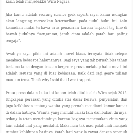
kasih telah menjebakku Wira Nagara.
Jika kamu adalah seorang science geek seperti saya, kamu mungkin
akan langsung merasakan ketertarikan pada judul buku ini. Lalu
kemudian mulai terbawa arus penasaran karena terpikat tag line di
bawah judulnya “Denganmu, jatuh cinta adalah patah hati paling
sengaja”.
Awalnya saya pikir ini adalah novel biasa, ternyata tidak selepas
membaca beberapa halamannya. Bagi saya yang tak pernah bisa tahan
berlama-lama dengan bacaan bergenre prosa, melahap habis novel ini
adalah sesuatu yang di luar kebiasaan. Baik dari segi genre tulisan
maupun tema. That’s why I said that I was trapped.
Prosa-prosa dalam buku ini konon telah ditulis oleh Wira sejak 2012.
Ungkapan perasaan yang ditulis atas dasar kecewa, penyesalan, dan
juga keikhlasan tentang wanita yang pernah mendiami kamar-kamar
di dalam hatinya. Wanita yang memilih lelaki lain dan bukan dirinya,
sedang ia tetap mencintainya karena baginya menemukan cinta yang
lain adalah hal yang mustahil. Maka mau tak mau patah hati menjadi
sumber kehidupan baginya. Patah hati yang ia rawat dengan sepenuh