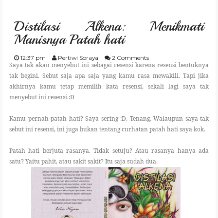
GARDENING
Distilasi Alkena: Menikmati
CULINARY
Manisnya Patah hati
TRAVELING
12:37 pm
Pertiwi Soraya
2 Comments
Saya tak akan menyebut ini sebagai resensi karena resensi bentuknya
tak begini. Sebut saja apa saja yang kamu rasa mewakili. Tapi jika
PARENTING
akhirnya kamu tetap memilih kata resensi, sekali lagi saya tak
menyebut ini resensi.:D
REVIEW
Kamu pernah patah hati? Saya sering :D. Tenang. Walaupun saya tak
sebut ini resensi, ini juga bukan tentang curhatan patah hati saya kok.
LIFESTYLE
Patah hati berjuta rasanya. Tidak setuju? Atau rasanya hanya ada
satu? Yaitu pahit, atau sakit sakit? Itu saja sudah dua.