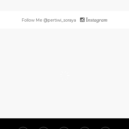
I
nstagram
Follow Me @pertiwi_soraya