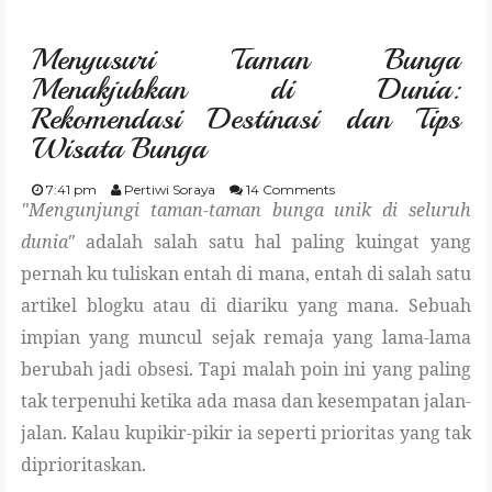
GARDENING
Menyusuri Taman Bunga
CULINARY
Menakjubkan di Dunia:
Rekomendasi Destinasi dan Tips
TRAVELING
Wisata Bunga
PARENTING
7:41 pm
Pertiwi Soraya
14 Comments
"Mengunjungi taman-taman bunga unik di seluruh
dunia"
adalah salah satu hal paling kuingat yang
REVIEW
pernah ku tuliskan entah di mana, entah di salah satu
artikel blogku atau di diariku yang mana. Sebuah
LIFESTYLE
impian yang muncul sejak remaja yang lama-lama
berubah jadi obsesi. Tapi malah poin ini yang paling
tak terpenuhi ketika ada masa dan kesempatan jalan-
jalan. Kalau kupikir-pikir ia seperti prioritas yang tak
diprioritaskan.