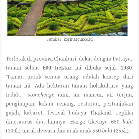
Sumber: korinatour.co.id
Terletak di provinsi Chanburi, dekat dengan Pattaya,
taman seluas
600 hektar
ini dibuka sejak 1980.
'Taman untuk semua orang' adalah konsep dari
taman ini. Ada hektaran taman holtikultura yang
indah,
stonehenge
mini, air mancur, air terjun,
penginapan, kolam renang, restoran, pertunjukan
gajah, kabaret, festival budaya Thailand, replika
dinosaurus dan lainnya. Harga tiketnya 650
baht
(300k) untuk dewasa dan anak-anak 550
baht
(255k).