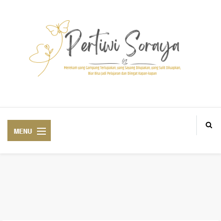
Blogger Medan BlogM, Personal and lifestyle Blogger based in Aek Loba
ABOUT ME