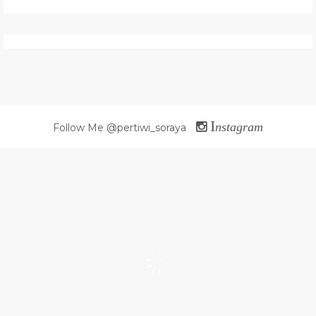
I
nstagram
Follow Me @pertiwi_soraya