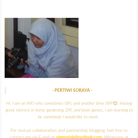
- PERTIWI SORAYA -
Hi, I am an INFJ who sometimes ISFJ, and another time ISFP
😌.
Having
great interest in home gardening, DIY, and brain games,
I am learning to
be somebody I would like to meet.
For mutual collaboration and partnership blogging, feel free to
contact me via E-mail at
viennaink@outlook.com
, Whatsapp at