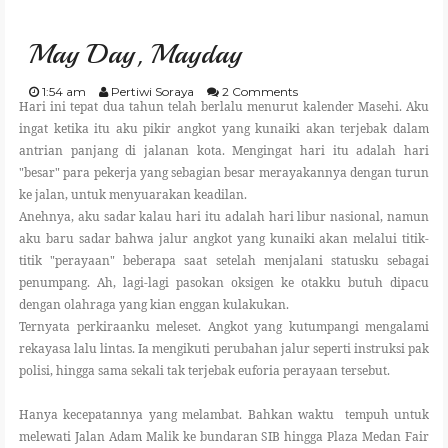
GARDENING
May Day, Mayday
CULINARY
1:54 am
Pertiwi Soraya
2 Comments
Hari ini tepat dua tahun telah berlalu menurut kalender Masehi. Aku
TRAVELING
ingat ketika itu aku pikir angkot yang kunaiki akan terjebak dalam
antrian panjang di jalanan kota. Mengingat hari itu adalah hari
PARENTING
"besar" para pekerja yang sebagian besar merayakannya dengan turun
ke jalan, untuk menyuarakan keadilan.
Anehnya, aku sadar kalau hari itu adalah hari libur nasional, namun
REVIEW
aku baru sadar bahwa jalur angkot yang kunaiki akan melalui titik-
titik "perayaan" beberapa saat setelah menjalani statusku sebagai
penumpang. Ah, lagi-lagi pasokan oksigen ke otakku butuh dipacu
LIFESTYLE
dengan olahraga yang kian enggan kulakukan.
Ternyata perkiraanku meleset. Angkot yang kutumpangi mengalami
rekayasa lalu lintas. Ia mengikuti perubahan jalur seperti instruksi pak
polisi, hingga sama sekali tak terjebak euforia perayaan tersebut.
Hanya kecepatannya yang melambat. Bahkan waktu tempuh untuk
melewati Jalan Adam Malik ke bundaran SIB hingga Plaza Medan Fair