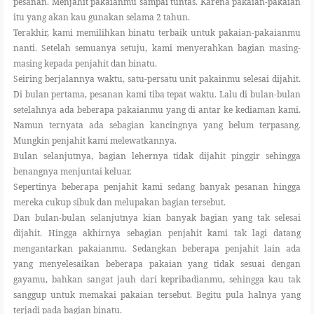
pesanan. Menjahit pakaianmu sampai tuntas. Karena pakaian-pakaian
itu yang akan kau gunakan selama 2 tahun.
Terakhir, kami memilihkan binatu terbaik untuk pakaian-pakaianmu
nanti. Setelah semuanya setuju, kami menyerahkan bagian masing-
masing kepada penjahit dan binatu.
Seiring berjalannya waktu, satu-persatu unit pakainmu selesai dijahit.
Di bulan pertama, pesanan kami tiba tepat waktu. Lalu di bulan-bulan
setelahnya ada beberapa pakaianmu yang di antar ke kediaman kami.
Namun ternyata ada sebagian kancingnya yang belum terpasang.
Mungkin penjahit kami melewatkannya.
Bulan selanjutnya, bagian lehernya tidak dijahit pinggir sehingga
benangnya menjuntai keluar.
Sepertinya beberapa penjahit kami sedang banyak pesanan hingga
mereka cukup sibuk dan melupakan bagian tersebut.
Dan bulan-bulan selanjutnya kian banyak bagian yang tak selesai
dijahit. Hingga akhirnya sebagian penjahit kami tak lagi datang
mengantarkan pakaianmu. Sedangkan beberapa penjahit lain ada
yang menyelesaikan beberapa pakaian yang tidak sesuai dengan
gayamu, bahkan sangat jauh dari kepribadianmu, sehingga kau tak
sanggup untuk memakai pakaian tersebut. Begitu pula halnya yang
terjadi pada bagian binatu.