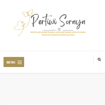
Blogger Medan BlogM, Personal and lifestyle Blogger based in Aek Loba
ABOUT ME