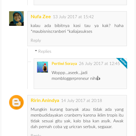
Nufa Zee
13 July 2017 at 15:42
kalau ada bibitnya kasi tau ya kak? haha
*maubisniscranberi *kaliajasukses
Reply
Replies
26 July 2017 at 12:45
Pertiwi Soraya
Woppp...aseek...jadi
mombloggerpreneur nih👍
Ririn Anindya
14 July 2017 at 20:18
Mungkin kurang banyak atau tidak ada yang
membudidayakan cranberry karena iklim tropis itu
tidak sesuai gitu yak, kalo bisa kan asyik. Awak
dah pernah coba yg uricran serbuk, segaaar.