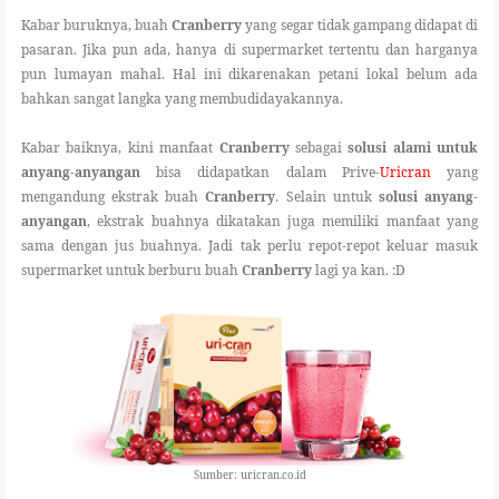
Kabar buruknya, buah
Cranberry
yang segar tidak gampang didapat di
pasaran. Jika pun ada, hanya di supermarket tertentu dan harganya
pun lumayan mahal. Hal ini dikarenakan petani lokal belum ada
bahkan sangat langka yang membudidayakannya.
Kabar baiknya, kini manfaat
Cranberry
sebagai
solusi alami untuk
anyang-anyangan
bisa didapatkan dalam Prive-
Uricran
yang
mengandung ekstrak buah
Cranberry
. Selain untuk
solusi anyang-
anyangan
, ekstrak buahnya dikatakan juga memiliki manfaat yang
sama dengan jus buahnya. Jadi tak perlu repot-repot keluar masuk
supermarket untuk berburu buah
Cranberry
lagi ya kan. :D
Sumber: uricran.co.id