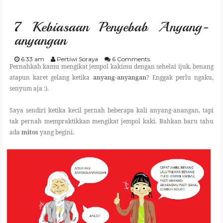
GARDENING
7 Kebiasaan Penyebab Anyang-
CULINARY
anyangan
TRAVELING
6:33 am
Pertiwi Soraya
6 Comments
Pernahkah kamu mengikat jempol kakimu dengan sehelai ijuk, benang
atapun karet gelang ketika
anyang-anyangan
? Enggak perlu ngaku,
PARENTING
senyum aja :).
Saya sendiri ketika kecil pernah beberapa kali anyang-anangan, tapi
REVIEW
tak pernah mempraktikkan mengikat jempol kaki. Bahkan baru tahu
ada
mitos
yang begini.
LIFESTYLE