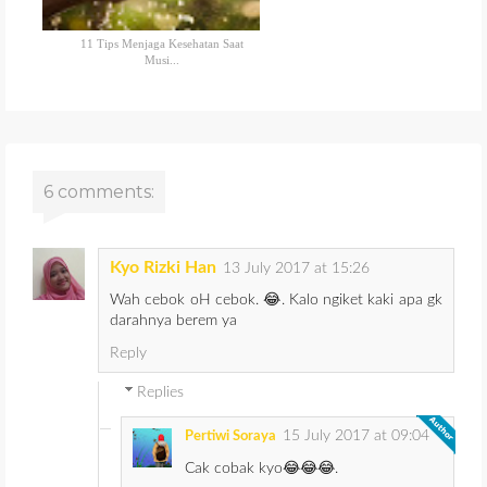
11 Tips Menjaga Kesehatan Saat
Musi...
6 comments:
Kyo Rizki Han
13 July 2017 at 15:26
Wah cebok oH cebok. 😂. Kalo ngiket kaki apa gk
darahnya berem ya
Reply
Replies
15 July 2017 at 09:04
Pertiwi Soraya
Cak cobak kyo😂😂😂.