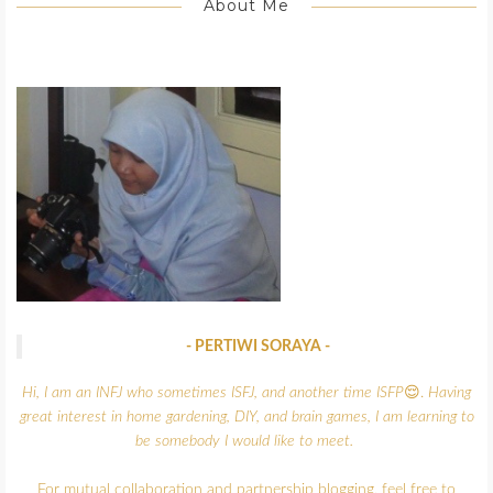
About Me
- PERTIWI SORAYA -
Hi, I am an INFJ who sometimes ISFJ, and another time ISFP
😌.
Having
great interest in home gardening, DIY, and brain games,
I am learning to
be somebody I would like to meet.
For mutual collaboration and partnership blogging, feel free to