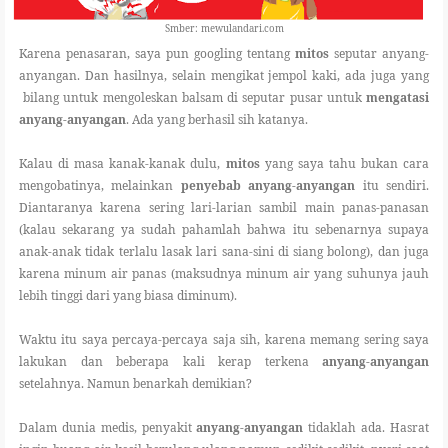
Smber: mewulandari.com
Karena penasaran, saya pun googling tentang
mitos
seputar anyang-
anyangan. Dan hasilnya, selain mengikat jempol kaki, ada juga yang
bilang untuk mengoleskan balsam di seputar pusar untuk
mengatasi
anyang-anyangan
. Ada yang berhasil sih katanya.
Kalau di masa kanak-kanak dulu,
mitos
yang saya tahu bukan cara
mengobatinya, melainkan
penyebab anyang-anyangan
itu sendiri.
Diantaranya karena sering lari-larian sambil main panas-panasan
(kalau sekarang ya sudah pahamlah bahwa itu sebenarnya supaya
anak-anak tidak terlalu lasak lari sana-sini di siang bolong), dan juga
karena minum air panas (maksudnya minum air yang suhunya jauh
lebih tinggi dari yang biasa diminum).
Waktu itu saya percaya-percaya saja sih, karena memang sering saya
lakukan dan beberapa kali kerap terkena
anyang-anyangan
setelahnya. Namun benarkah demikian?
Dalam dunia medis, penyakit
anyang-anyangan
tidaklah ada. Hasrat