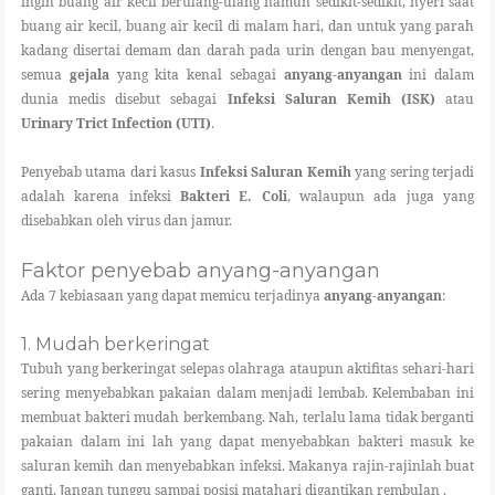
ingin buang air kecil berulang-ulang namun sedikit-sedikit, nyeri saat
buang air kecil, buang air kecil di malam hari, dan untuk yang parah
kadang disertai demam dan darah pada urin dengan bau menyengat,
semua
gejala
yang kita kenal sebagai
anyang-anyangan
ini dalam
dunia medis disebut sebagai
Infeksi Saluran Kemih (ISK)
atau
Urinary Trict Infection (UTI)
.
Penyebab utama dari kasus
Infeksi Saluran Kemih
yang sering terjadi
adalah karena infeksi
Bakteri E. Coli
, walaupun ada juga yang
disebabkan oleh virus dan jamur.
Faktor penyebab anyang-anyangan
Ada 7 kebiasaan yang dapat memicu terjadinya
anyang-anyangan
:
1. Mudah berkeringat
Tubuh yang berkeringat selepas olahraga ataupun aktifitas sehari-hari
sering menyebabkan pakaian dalam menjadi lembab. Kelembaban ini
membuat bakteri mudah berkembang. Nah, terlalu lama tidak berganti
pakaian dalam ini lah yang dapat menyebabkan bakteri masuk ke
saluran kemih dan menyebabkan infeksi. Makanya rajin-rajinlah buat
ganti. Jangan tunggu sampai posisi matahari digantikan rembulan .