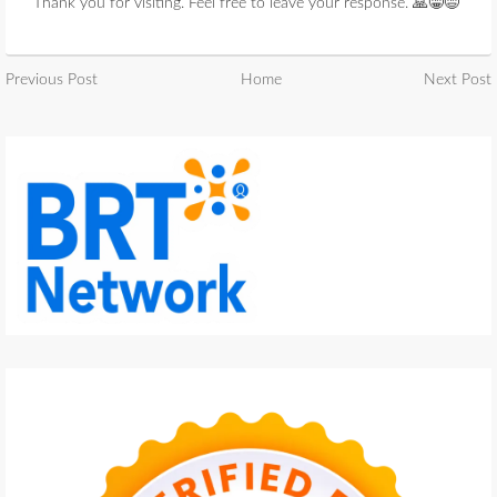
Thank you for visiting. Feel free to leave your response. 🙏😁😄
Previous Post
Home
Next Post