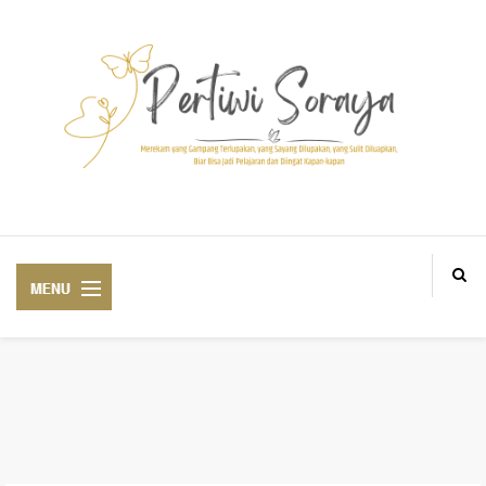
Blogger Medan BlogM, Personal and lifestyle Blogger based in Aek Loba
ABOUT ME