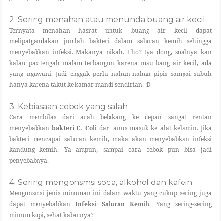
2. Sering menahan atau menunda buang air kecil
Ternyata menahan hasrat untuk buang air kecil dapat
melipatgandakan jumlah bakteri dalam saluran kemih sehingga
menyebabkan infeksi. Makanya nikah. Lho? Iya dong, soalnya kan
kalau pas tengah malam terbangun karena mau bang air kecil, ada
yang ngawani. Jadi enggak perlu nahan-nahan pipis sampai subuh
hanya karena takut ke kamar mandi sendirian. :D
3. Kebiasaan cebok yang salah
Cara membilas dari arah belakang ke depan sangat rentan
menyebabkan
bakteri E. Coli
dari anus masuk ke alat kelamin. Jika
bakteri mencapai saluran kemih, maka akan menyebabkan infeksi
kandung kemih. Ya ampun, sampai cara cebok pun bisa jadi
penyebabnya.
4. Sering mengonsmsi soda, alkohol dan kafein
Mengonsmsi jenis minuman ini dalam waktu yang cukup sering juga
dapat menyebabkan
Infeksi Saluran Kemih
. Yang sering-sering
minum kopi, sehat kabarnya?