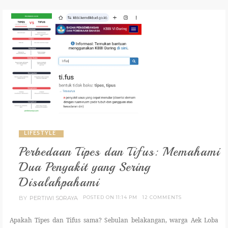
GARDENING
CULINARY
TRAVELING
PARENTING
REVIEW
LIFESTYLE
LIFESTYLE
Perbedaan Tipes dan Tifus: Memahami
Dua Penyakit yang Sering
Disalahpahami
BY
PERTIWI SORAYA
POSTED ON 11:14 PM
12 COMMENTS
Apakah Tipes dan Tifus sama? Sebulan belakangan, warga Aek Loba