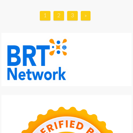
1
2
3
»